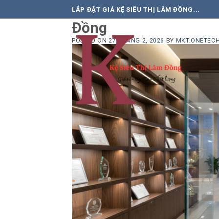
Kệ trưng bày bằng khe
Skip
LẮP ĐẶT GIÁ KỆ SIÊU THỊ LÂM ĐỒNG...
to
Đồng
content
POSTED ON
27 THÁNG 2, 2026
BY
MKT.ONETEC