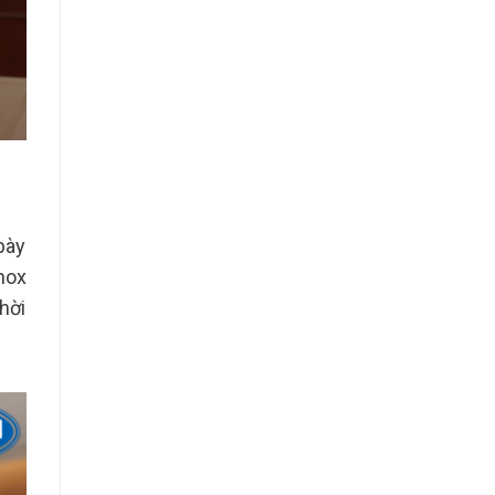
bày
nox
hời