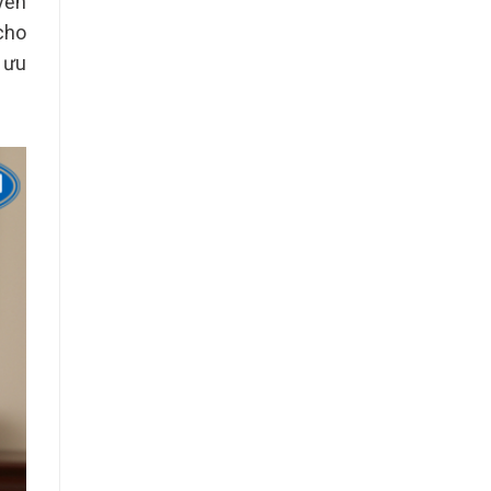
yền
cho
 ưu