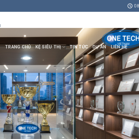
n: 10+ mẫu rẻ, bền, đẹp tại Lâm
08
H
TRANG CHỦ
KỆ SIÊU THỊ
TIN TỨC
DỰ ÁN
LIÊN HỆ