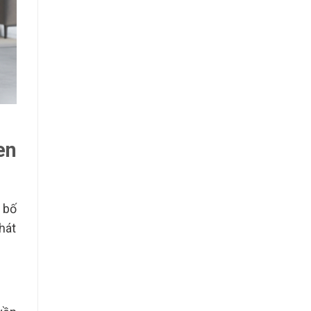
en
 bố
hát