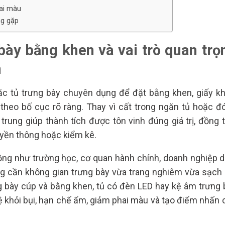
ai màu
ng gặp
 bày bằng khen và vai trò quan trọ
h
ặc tủ trưng bày chuyên dụng để đặt bằng khen, giấy kh
heo bố cục rõ ràng. Thay vì cất trong ngăn tủ hoặc đ
 trung giúp thành tích được tôn vinh đúng giá trị, đồng t
ruyền thông hoặc kiểm kê.
Đồng như trường học, cơ quan hành chính, doanh nghiệp d
ng cần không gian trưng bày vừa trang nghiêm vừa sạch 
ng bày cúp và bằng khen, tủ có đèn LED hay kệ âm trưng 
ệ khỏi bụi, hạn chế ẩm, giảm phai màu và tạo điểm nhấn 