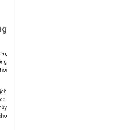
ng
en,
óng
hời
ịch
sẽ.
bày
cho