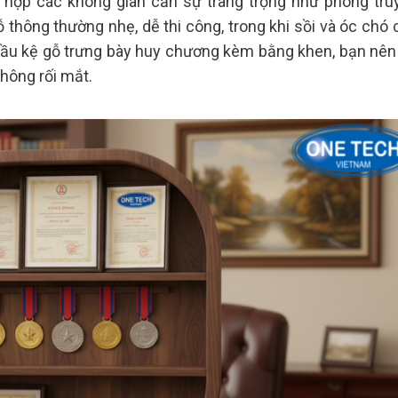
 hợp các không gian cần sự trang trọng như phòng tru
thông thường nhẹ, dễ thi công, trong khi sồi và óc chó 
 cầu kệ gỗ trưng bày huy chương kèm bằng khen, bạn nên
không rối mắt.