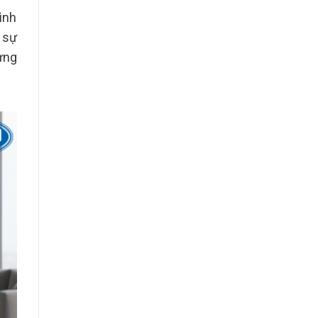
ình
 sự
ừng