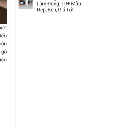
Lâm Đồng: 10+ Mẫu
Đẹp, Bền, Giá Tốt
iệt
Nếu
còn
 gỗ
iệc