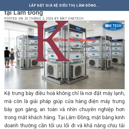
Kệ trưng bày điều hoà: 7 mẫu siêu bền
Skip
LẮP ĐẶT GIÁ KỆ SIÊU THỊ LÂM ĐỒNG...
to
tại Lâm Đồng
content
POSTED ON
25 THÁNG 2, 2026
BY
MKT.ONETECH
Kệ trưng bày điều hoà không chỉ là nơi đặt máy lạnh,
mà còn là giải pháp giúp cửa hàng điện máy trưng
bày gọn gàng, an toàn và nhìn chuyên nghiệp hơn
trong mắt khách hàng. Tại Lâm Đồng, mặt bằng kinh
doanh thường cần tối ưu lối đi và khả năng chịu tải