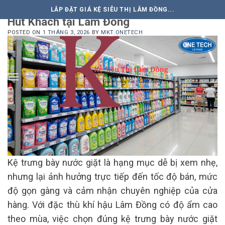
Kệ trưng bày nước giặt: 6 Mẫu Siêu Bền,
Skip
LẮP ĐẶT GIÁ KỆ SIÊU THỊ LÂM ĐỒNG...
to
Hút Khách tại Lâm Đồng
content
POSTED ON
1 THÁNG 3, 2026
BY
MKT.ONETECH
Kệ trưng bày nước giặt là hạng mục dễ bị xem nhẹ,
nhưng lại ảnh hưởng trực tiếp đến tốc độ bán, mức
độ gọn gàng và cảm nhận chuyên nghiệp của cửa
hàng. Với đặc thù khí hậu Lâm Đồng có độ ẩm cao
theo mùa, việc chọn đúng kệ trưng bày nước giặt